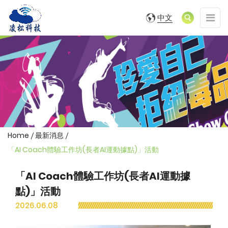
凌
凌
展
中文
松
松
開/
科
收
科
技
合
(SDGs/ESG)LOGO
技
網
站
(SDGs/ESG)
導
覽
選
單
Home
最新消息
「AI Coach體驗工作坊(長者AI運動據點)」活動
最
「AI Coach體驗工作坊(長者AI運動據
新
點)」活動
消
息
2026.06.08