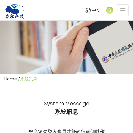
凌
凌
展
中文
松
松
開/
科
收
科
技
合
(SDGs/ESG)LOGO
技
網
站
(SDGs/ESG)
導
覽
選
單
Home
系統訊息
System Message
系統訊息
您必須先登入會員才能執行這個動作